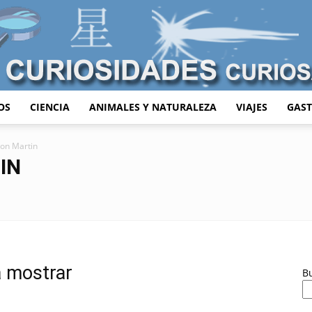
OS
CIENCIA
ANIMALES Y NATURALEZA
VIAJES
GAS
Curiosidades
on Martin
IN
Curiosas
a mostrar
B