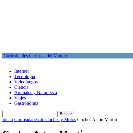
Curiosidades Curiosas del Mundo
Internet
Tecnologia
Videojuegos
Ciencia
Animales y Naturaleza
Viajes
Gastronomía
Inicio
Curiosidades de Coches y Motos
Coches Aston Martin