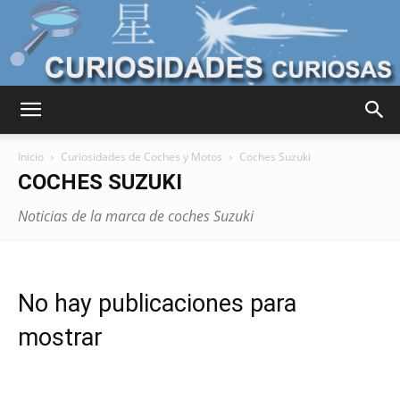
Curiosidades
Inicio
Curiosidades de Coches y Motos
Coches Suzuki
COCHES SUZUKI
Curiosas
Noticias de la marca de coches Suzuki
del
No hay publicaciones para
mostrar
Mundo