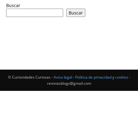
Buscar
Buscar
© Curiosidades Curiosas -
Aviso legal
-
Política de privacidad
y
cookies
-
revistasblogs@gmail.com