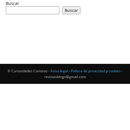
Buscar
Buscar
© Curiosidades Curiosas -
Aviso legal
-
Política de privacidad
y
cookies
-
revistasblogs@gmail.com