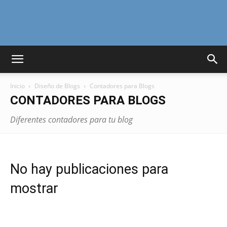
Curiosidades
Inicio
Diseño de Blogs
Contadores para Blogs
Curiosas
CONTADORES PARA BLOGS
Diferentes contadores para tu blog
del
No hay publicaciones para
Mundo
mostrar