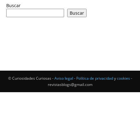
Buscar
Buscar
© Curiosidades Curiosas -
Aviso legal
-
Política de privacidad
y
cookies
-
revistasblogs@gmail.com