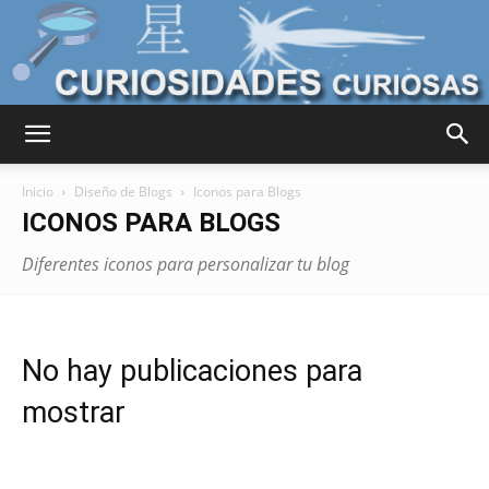
Curiosidades
Inicio
Diseño de Blogs
Iconos para Blogs
ICONOS PARA BLOGS
Curiosas
Diferentes iconos para personalizar tu blog
del
No hay publicaciones para
mostrar
Mundo