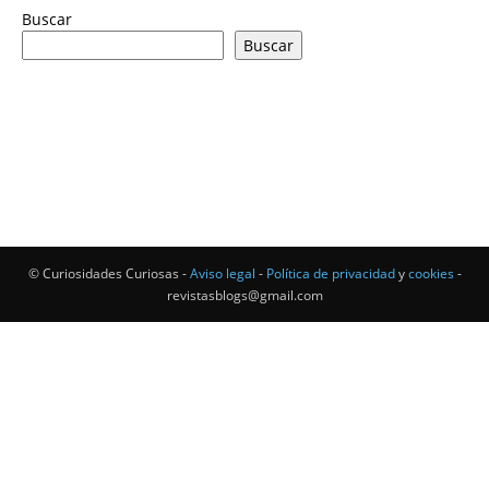
Buscar
Buscar
© Curiosidades Curiosas -
Aviso legal
-
Política de privacidad
y
cookies
-
revistasblogs@gmail.com