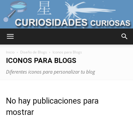
Curiosidades
Inicio
Diseño de Blogs
Iconos para Blogs
ICONOS PARA BLOGS
Curiosas
Diferentes iconos para personalizar tu blog
del
No hay publicaciones para
mostrar
Mundo