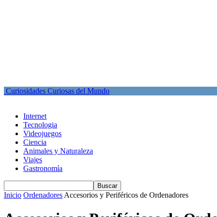
Curiosidades Curiosas del Mundo
Internet
Tecnologia
Videojuegos
Ciencia
Animales y Naturaleza
Viajes
Gastronomía
Inicio
Ordenadores
Accesorios y Periféricos de Ordenadores