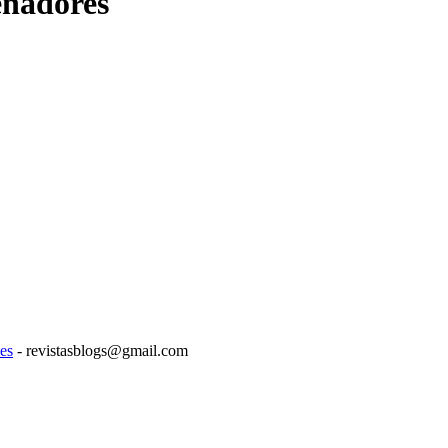
enadores
es
- revistasblogs@gmail.com