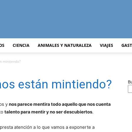
Curiosidades
OS
CIENCIA
ANIMALES Y NATURALEZA
VIAJES
GAS
n mintiendo?
Curiosas
nos están mintiendo?
B
os y
nos parece mentira todo aquello que nos cuenta
rto
talento para mentir y no ser descubiertos
.
del
 presta atención a lo que vamos a exponerte a