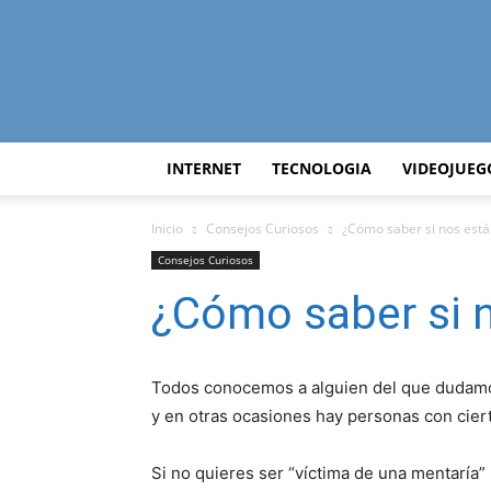
INTERNET
TECNOLOGIA
VIDEOJUEG
Inicio
Consejos Curiosos
¿Cómo saber si nos está
Consejos Curiosos
¿Cómo saber si 
Todos conocemos a alguien del que dudam
y en otras ocasiones hay personas con cie
Si no quieres ser “víctima de una mentaría”