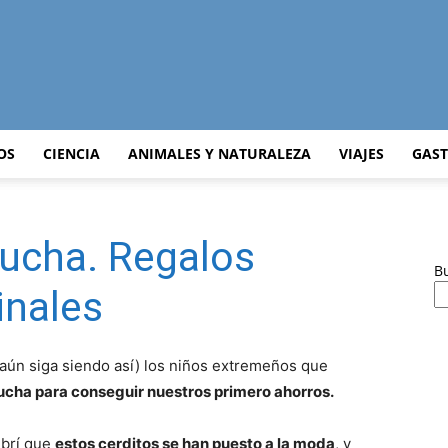
Curiosidades
OS
CIENCIA
ANIMALES Y NATURALEZA
VIAJES
GAS
ucha. Regalos
Curiosas
B
inales
ún siga siendo así) los niños extremeños que
del
cha para conseguir nuestros primero ahorros.
ubrí que
estos cerditos se han puesto a la moda
, y