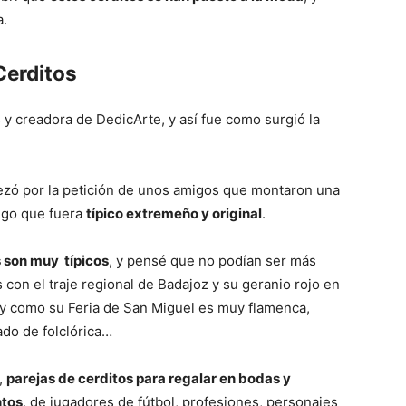
a.
Mundo
Cerditos
s y creadora de DedicArte, y así fue como surgió la
ezó por la petición de unos amigos que montaron una
algo que fuera
típico extremeño y original
.
s son muy típicos
, y pensé que no podían ser más
con el traje regional de Badajoz y su geranio rojo en
ca, y como su Feria de San Miguel es muy flamenca,
ado de folclórica…
,
parejas de cerditos para regalar en bodas y
ntos
, de jugadores de fútbol, profesiones, personajes