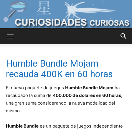
Curiosidades
Humble Bundle Mojam
Curiosas
recauda 400K en 60 horas
El nuevo paquete de juegos
Humble Bundle Mojam
ha
del
recaudado la suma de
400.000 de dolares en 60 horas
,
una gran suma considerando la nueva modalidad del
mismo.
Mundo
Humble Bundle
es un paquete de juegos independiente