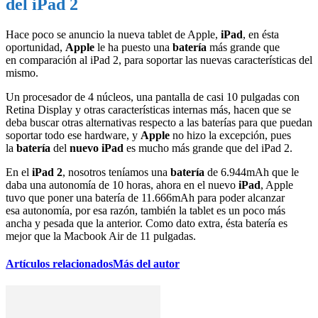
del iPad 2
Hace poco se anuncio la nueva tablet de Apple,
iPad
, en ésta
oportunidad,
Apple
le ha puesto una
batería
más grande que
en comparación al iPad 2, para soportar las nuevas características del
mismo.
Un procesador de 4 núcleos, una pantalla de casi 10 pulgadas con
Retina Display y otras características internas más, hacen que se
deba buscar otras alternativas respecto a las baterías para que puedan
soportar todo ese hardware, y
Apple
no hizo la excepción, pues
la
batería
del
nuevo iPad
es mucho más grande que del iPad 2.
En el
iPad 2
, nosotros teníamos una
batería
de 6.944mAh que le
daba una autonomía de 10 horas, ahora en el nuevo
iPad
, Apple
tuvo que poner una batería de 11.666mAh para poder alcanzar
esa autonomía, por esa razón, también la tablet es un poco más
ancha y pesada que la anterior. Como dato extra, ésta batería es
mejor que la Macbook Air de 11 pulgadas.
Artículos relacionados
Más del autor