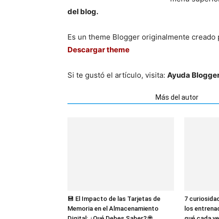
del blog.
Es un theme Blogger originalmente creado
Descargar theme
Si te gustó el artículo, visita:
Ayuda Blogge
Artículos relacionados
Más del autor
💾 El Impacto de las Tarjetas de
7 curiosida
Memoria en el Almacenamiento
los entrena
Digital: ¿Qué Debes Saber? 🌐
qué cada ve