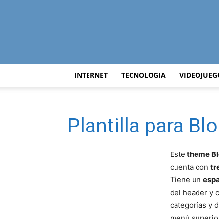
INTERNET
TECNOLOGIA
VIDEOJUEG
Plantilla para Bl
Este
theme B
cuenta con
tr
Tiene un
espa
del header y c
categorías y 
menú superior