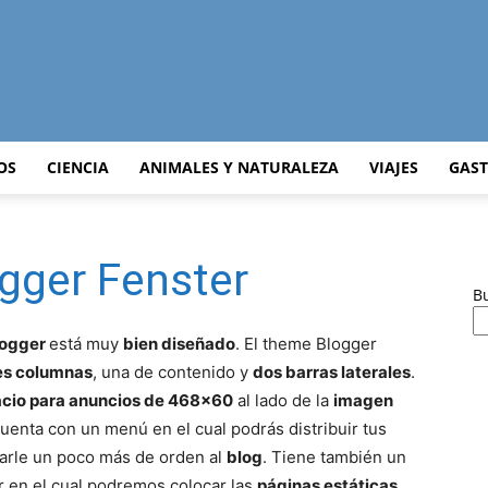
Curiosidades
OS
CIENCIA
ANIMALES Y NATURALEZA
VIAJES
GAS
ogger Fenster
Curiosas
B
logger
está muy
bien diseñado
. El theme Blogger
es columnas
, una de contenido y
dos barras laterales
.
cio para anuncios de 468×60
al lado de la
imagen
del
uenta con un menú en el cual podrás distribuir tus
darle un poco más de orden al
blog
. Tiene también un
 en el cual podremos colocar las
páginas estáticas