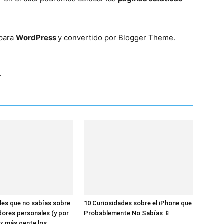
Mundo
 para
WordPress
y convertido por Blogger Theme.
r
des que no sabías sobre
10 Curiosidades sobre el iPhone que
dores personales (y por
Probablemente No Sabías 📱
z más gente los