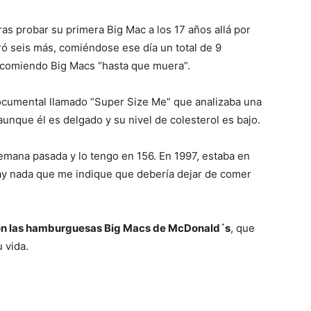
tras probar su primera Big Mac a los 17 años allá por
ró seis más, comiéndose ese día un total de 9
Mundo
 comiendo Big Macs “hasta que muera”.
ocumental llamado “Super Size Me” que analizaba una
 aunque él es delgado y su nivel de colesterol es bajo.
 semana pasada y lo tengo en 156. En 1997, estaba en
hay nada que me indique que debería dejar de comer
 son las hamburguesas Big Macs de McDonald´s
, que
 vida.