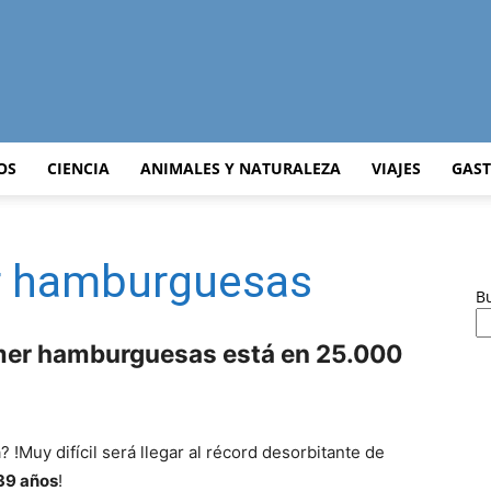
Curiosidades
OS
CIENCIA
ANIMALES Y NATURALEZA
VIAJES
GAS
r hamburguesas
Curiosas
B
omer hamburguesas está en 25.000
del
!Muy difícil será llegar al récord desorbitante de
39 años
!