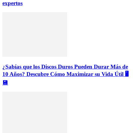
expertos
¿Sabías que los Discos Duros Pueden Durar Más de
10 Años? Descubre Cómo Maximizar su Vida Útil 🖥️
💾