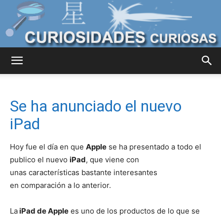
Curiosidades
Se ha anunciado el nuevo
Curiosas
iPad
Hoy fue el día en que
Apple
se ha presentado a todo el
del
publico el nuevo
iPad
, que viene con
unas características bastante interesantes
en comparación a lo anterior.
Mundo
La
iPad de Apple
es uno de los productos de lo que se