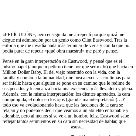
«PELÍCULÓN», pero enseguida me arrepentí porque quizá me
ciegue mi admiración por un genio como Clint Eastwood. Tras la
euforia que me invadía nada más terminar de verla y con la que no
podía parar de repetir «¡qué obra maestra!» me paré y pensé.
Pensé en la gran interpretación de Eastwood, y pensé que es el
mismo papel (aunque repetir no tiene por que ser malo) que hacía en
Million Dollar Baby. El del viejo resentido con la vida, con la
familia y con toda la humanidad, que busca excusas continuas para
ser infeliz hasta que alguien se pone en su camino que le redime de
sus pecados y le encauza hacia una existencia más llevadera y plena.
Además, con la misma interpretación: los dientes apretados, la cara
compungida, el dolor en los ojos (grandisima interpretación)…Y
todo eso va evolucionando hasta que las facciones de la cara se
relajan y no podemos decir que veamos a un abuelito entrañable y
adorable, pero al menos si se ve a un hombre feliz. Eastwood sabe
reflejar tantos setimientos en su cara sin necesidad de hablar, que
asusta.