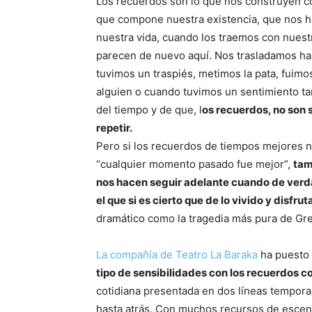
Los recuerdos son lo que nos construyen 
que compone nuestra existencia, que nos 
nuestra vida, cuando los traemos con nuest
parecen de nuevo aquí. Nos trasladamos has
tuvimos un traspiés, metimos la pata, fuim
alguien o cuando tuvimos un sentimiento ta
del tiempo y de que, l
os recuerdos, no son 
repetir.
Pero si los recuerdos de tiempos mejores n
“cualquier momento pasado fue mejor”,
tam
nos hacen seguir adelante cuando de verd
el que si es cierto que de lo vivido y disfr
dramático como la tragedia más pura de Gre
La compañía de Teatro La Baraka
ha puesto
tipo de sensibilidades con los recuerdos c
cotidiana presentada en dos líneas temporal
hasta atrás. Con muchos recursos de escena