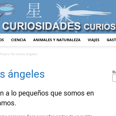
OS
CIENCIA
ANIMALES Y NATURALEZA
VIAJES
GAS
Curiosidades
Teatro: No somos ángeles
s ángeles
B
Curiosas
ón a lo pequeños que somos en
amos.