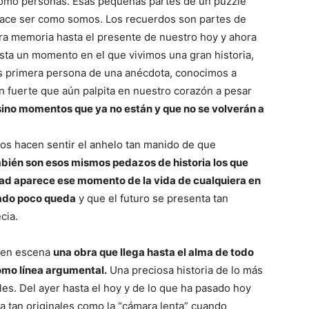
como personas. Esas pequeñas partes de un puzzle
del
hace ser como somos. Los recuerdos son partes de
ra memoria hasta el presente de nuestro hoy y ahora
ta un momento en el que vivimos una gran historia,
os primera persona de una anécdota, conocimos a
n fuerte que aún palpita en nuestro corazón a pesar
Mundo
sino momentos que ya no están y que no se volverán a
os hacen sentir el anhelo tan manido de que
bién son esos mismos pedazos de historia los que
ad aparece ese momento de la vida de cualquiera en
utado poco queda
y que el futuro se presenta tan
cia.
 en escena
una obra que llega hasta el alma de todo
omo línea argumental.
Una preciosa historia de lo más
es. Del ayer hasta el hoy y de lo que ha pasado hoy
 tan originales como la “cámara lenta” cuando