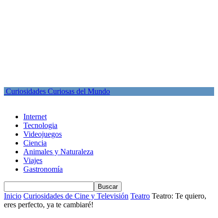
Curiosidades Curiosas del Mundo
Internet
Tecnologia
Videojuegos
Ciencia
Animales y Naturaleza
Viajes
Gastronomía
Inicio
Curiosidades de Cine y Televisión
Teatro
Teatro: Te quiero,
eres perfecto, ya te cambiaré!