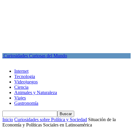
Curiosidades Curiosas del Mundo
Internet
Tecnologia
Videojuegos
Ciencia
Animales y Naturaleza
Viajes
Gastronomía
Inicio
Curiosidades sobre Política y Sociedad
Situación de la
Economía y Políticas Sociales en Latinoamérica