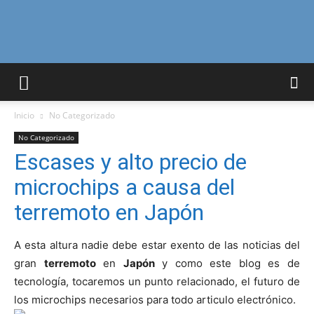
Curiosidades
Inicio
No Categorizado
Curiosas
No Categorizado
Escases y alto precio de
microchips a causa del
del
terremoto en Japón
A esta altura nadie debe estar exento de las noticias del
Mundo
gran
terremoto
en
Japón
y como este blog es de
tecnología, tocaremos un punto relacionado, el futuro de
los microchips necesarios para todo articulo electrónico.