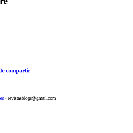
re
de compartir
es
- revistasblogs@gmail.com