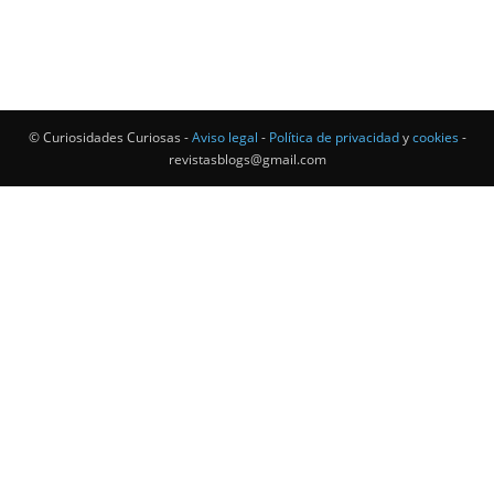
© Curiosidades Curiosas -
Aviso legal
-
Política de privacidad
y
cookies
-
revistasblogs@gmail.com