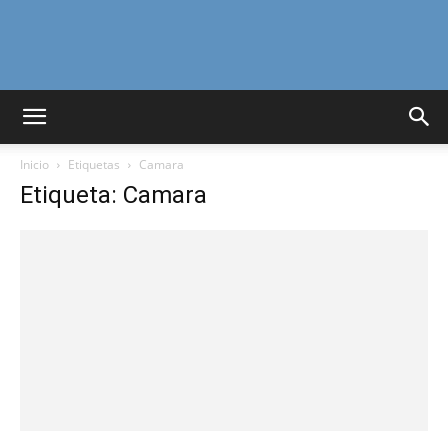
Curiosidades
Inicio
Etiquetas
Camara
Curiosas
Etiqueta: Camara
del
Mundo