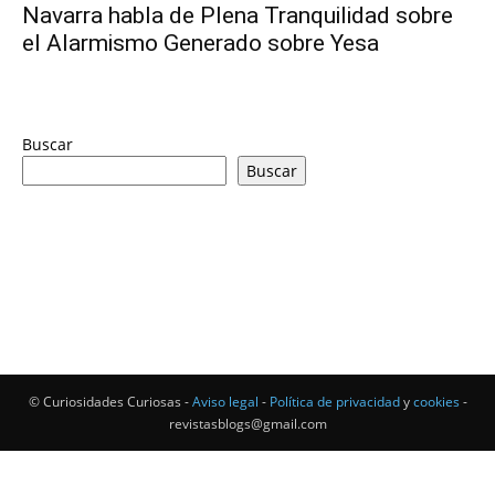
Navarra habla de Plena Tranquilidad sobre
el Alarmismo Generado sobre Yesa
Buscar
Buscar
© Curiosidades Curiosas -
Aviso legal
-
Política de privacidad
y
cookies
-
revistasblogs@gmail.com