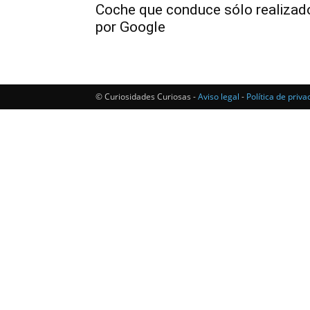
Coche que conduce sólo realizad
por Google
© Curiosidades Curiosas -
Aviso legal
-
Política de priva