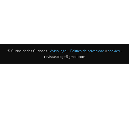
© Curiosidades Curiosas -
Aviso legal
-
Política de privacidad
y
cookies
-
revistasblogs@gmail.com