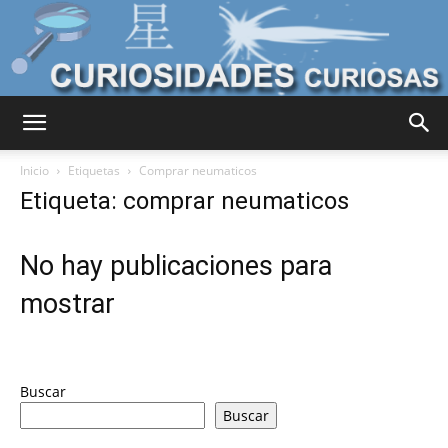
Curiosidades
Inicio
Etiquetas
Comprar neumaticos
Etiqueta: comprar neumaticos
Curiosas
No hay publicaciones para
mostrar
del
Buscar
Mundo
Buscar