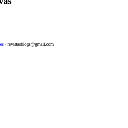
vas
es
- revistasblogs@gmail.com