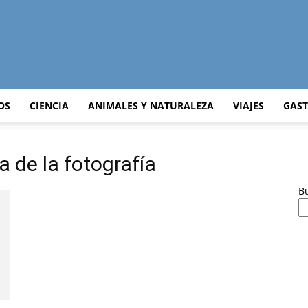
Curiosidades
OS
CIENCIA
ANIMALES Y NATURALEZA
VIAJES
GAS
a de la fotografía
Curiosas
B
del