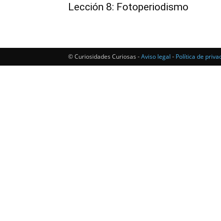
Lección 8: Fotoperiodismo
© Curiosidades Curiosas -
Aviso legal
-
Política de priva