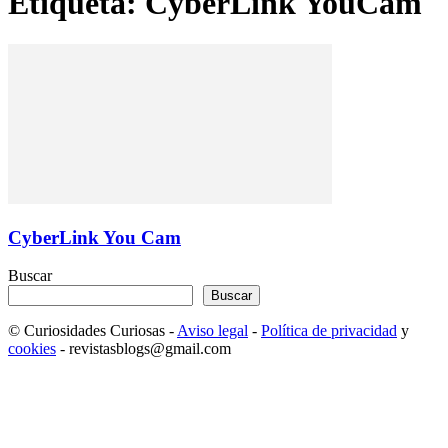
Etiqueta: CyberLink YouCam
CyberLink You Cam
Buscar
Buscar
© Curiosidades Curiosas -
Aviso legal
-
Política de privacidad
y
cookies
- revistasblogs@gmail.com