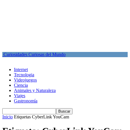
Curiosidades Curiosas del Mundo
Internet
Tecnologia
Videojuegos
Ciencia
Animales y Naturaleza
Viajes
Gastronomía
Inicio
Etiquetas
CyberLink YouCam