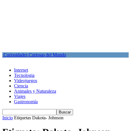
Curiosidades Curiosas del Mundo
Internet
Tecnologia
Videojuegos
Ciencia
Animales y Naturaleza
Viajes
Gastronomía
Inicio
Etiquetas
Dakota- Johnson