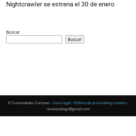
Nightcrawler se estrena el 30 de enero
Buscar
Buscar
© Curiosidades Curiosas -
Aviso legal
-
Política de privacidad
y
cookies
-
revistasblogs@gmail.com