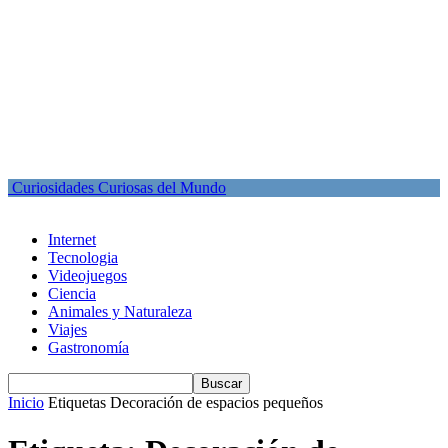
Curiosidades Curiosas del Mundo
Internet
Tecnologia
Videojuegos
Ciencia
Animales y Naturaleza
Viajes
Gastronomía
Inicio
Etiquetas
Decoración de espacios pequeños