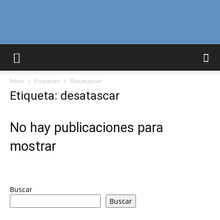
Curiosidades
Inicio
Etiquetas
Desatascar
Curiosas
Etiqueta: desatascar
No hay publicaciones para
del
mostrar
Mundo
Buscar
Buscar