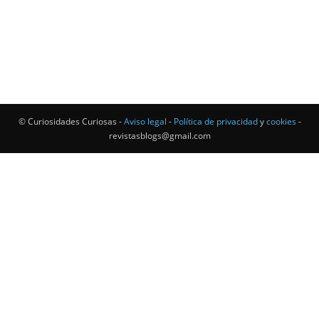
© Curiosidades Curiosas -
Aviso legal
-
Política de privacidad
y
cookies
-
revistasblogs@gmail.com