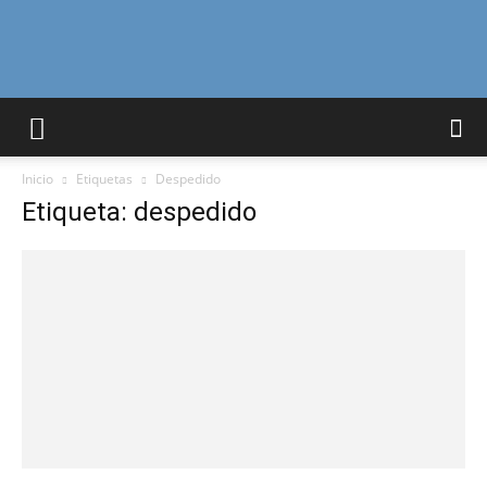
Curiosidades
Inicio
Etiquetas
Despedido
Curiosas
Etiqueta: despedido
del
Mundo