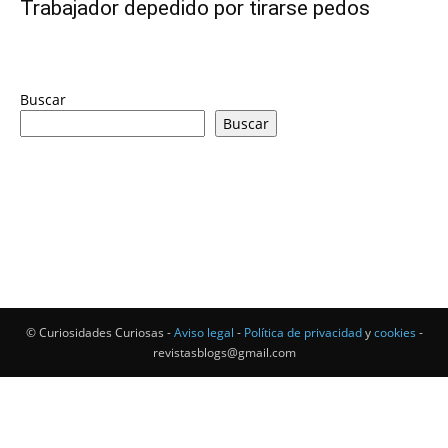
Trabajador depedido por tirarse pedos
Buscar
Buscar
© Curiosidades Curiosas -
Aviso legal
-
Política de privacidad
y
cookies
-
revistasblogs@gmail.com