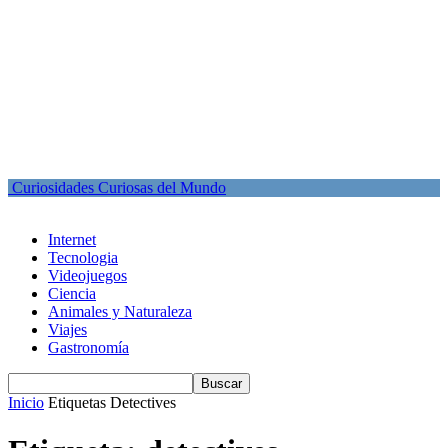
Curiosidades Curiosas del Mundo
Internet
Tecnologia
Videojuegos
Ciencia
Animales y Naturaleza
Viajes
Gastronomía
Inicio
Etiquetas
Detectives