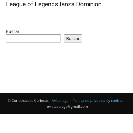
League of Legends lanza Dominion
Buscar
Buscar
© Curiosidades Curiosas -
Aviso legal
-
Política de privacidad
y
cookies
-
revistasblogs@gmail.com