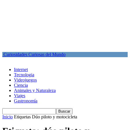
Curiosidades Curiosas del Mundo
Internet
Tecnologia
Videojuegos
Ciencia
Animales y Naturaleza
Viajes
Gastronomía
Inicio
Etiquetas
Dúo piloto y motocicleta