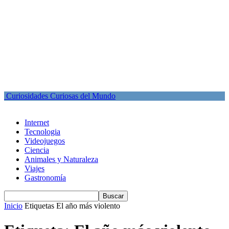
Curiosidades Curiosas del Mundo
Internet
Tecnologia
Videojuegos
Ciencia
Animales y Naturaleza
Viajes
Gastronomía
Inicio
Etiquetas
El año más violento