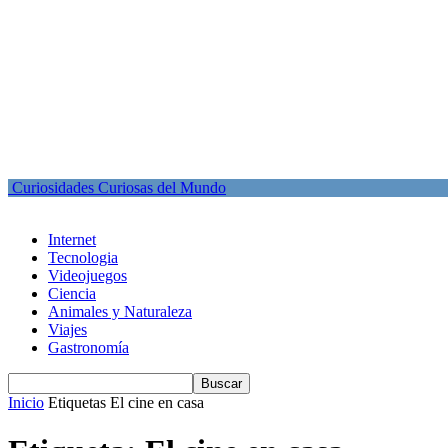
Curiosidades Curiosas del Mundo
Internet
Tecnologia
Videojuegos
Ciencia
Animales y Naturaleza
Viajes
Gastronomía
Inicio
Etiquetas
El cine en casa