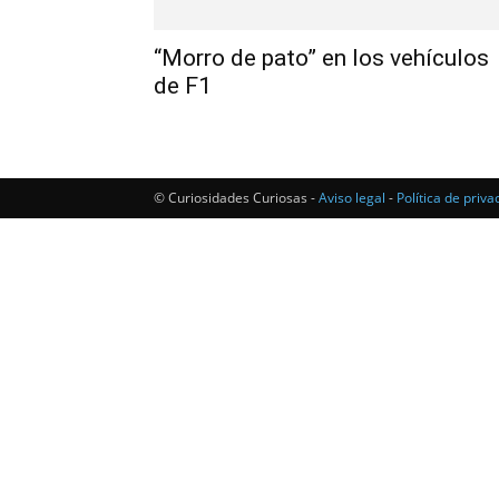
“Morro de pato” en los vehículos
de F1
© Curiosidades Curiosas -
Aviso legal
-
Política de priva