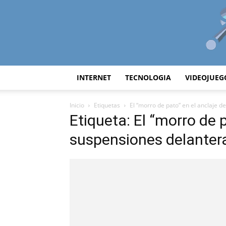
INTERNET
TECNOLOGIA
VIDEOJUEG
Inicio
Etiquetas
El “morro de pato” en el anclaje 
Etiqueta: El “morro de p
suspensiones delanter