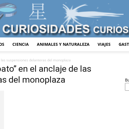
OS
CIENCIA
ANIMALES Y NATURALEZA
VIAJES
GAS
Curiosidades
de las suspensiones delanteras del monoplaza
ato” en el anclaje de las
as del monoplaza
B
Curiosas