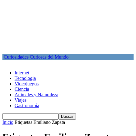
Curiosidades Curiosas del Mundo
Internet
Tecnologia
Videojuegos
Ciencia
Animales y Naturaleza
Viajes
Gastronomía
Inicio
Etiquetas
Emiliano Zapata