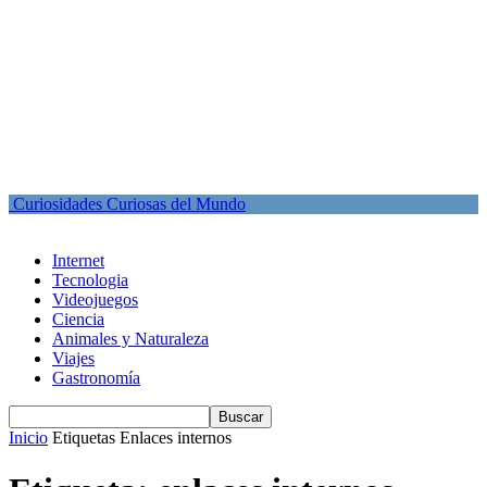
Curiosidades Curiosas del Mundo
Internet
Tecnologia
Videojuegos
Ciencia
Animales y Naturaleza
Viajes
Gastronomía
Inicio
Etiquetas
Enlaces internos