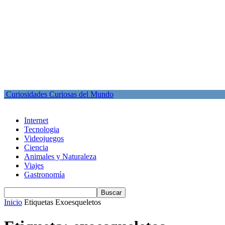
Curiosidades Curiosas del Mundo
Internet
Tecnologia
Videojuegos
Ciencia
Animales y Naturaleza
Viajes
Gastronomía
Inicio
Etiquetas
Exoesqueletos