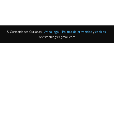
© Curiosidades Curiosas -
Aviso legal
-
Política de privacidad
y
cookies
-
revistasblogs@gmail.com