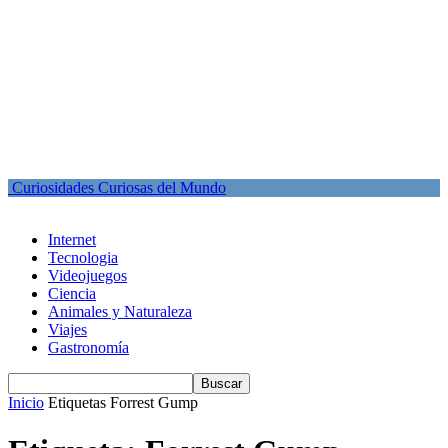
Curiosidades Curiosas del Mundo
Internet
Tecnologia
Videojuegos
Ciencia
Animales y Naturaleza
Viajes
Gastronomía
Inicio
Etiquetas
Forrest Gump