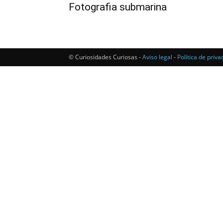
Fotografia submarina
© Curiosidades Curiosas -
Aviso legal
-
Política de priva