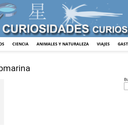
OS
CIENCIA
ANIMALES Y NATURALEZA
VIAJES
GAS
Curiosidades
ubmarina
B
Curiosas