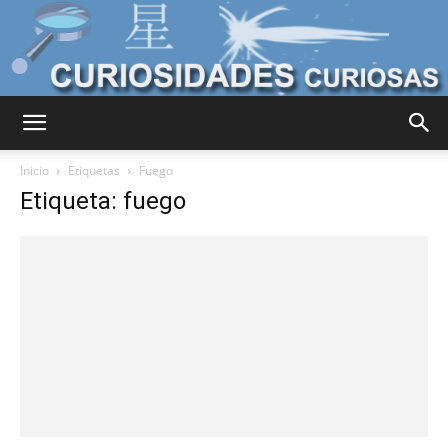
Curiosidades
Inicio
Etiquetas
Fuego
Etiqueta: fuego
Curiosas
del
Mundo