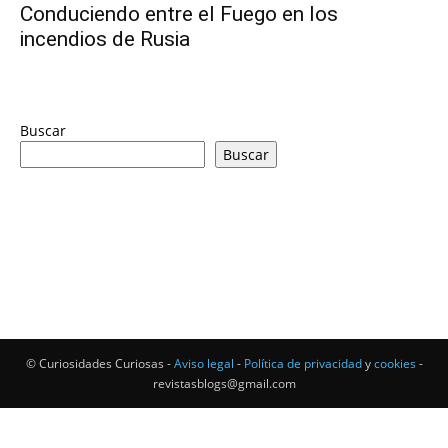
Conduciendo entre el Fuego en los
incendios de Rusia
Buscar
Buscar
© Curiosidades Curiosas -
Aviso legal
-
Política de privacidad
y
cookies
-
revistasblogs@gmail.com