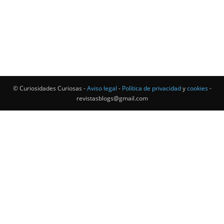
© Curiosidades Curiosas -
Aviso legal
-
Política de privacidad
y
cookies
-
revistasblogs@gmail.com