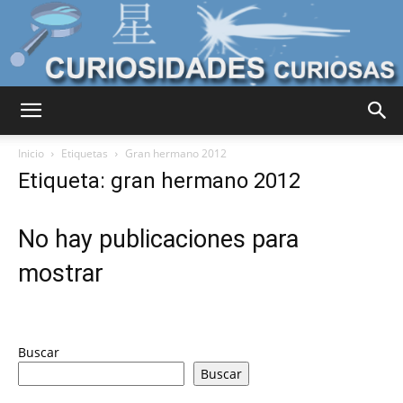
Curiosidades
Inicio
Etiquetas
Gran hermano 2012
Etiqueta: gran hermano 2012
Curiosas
No hay publicaciones para
mostrar
del
Buscar
Mundo
Buscar