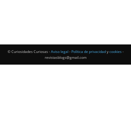
© Curiosidades Curiosas -
Aviso legal
-
Política de privacidad
y
cookies
-
revistasblogs@gmail.com