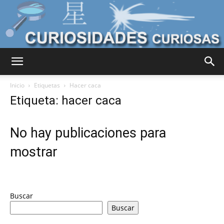
Curiosidades
Inicio
Etiquetas
Hacer caca
Etiqueta: hacer caca
Curiosas
No hay publicaciones para
mostrar
del
Buscar
Mundo
Buscar