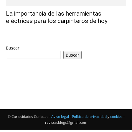
La importancia de las herramientas
eléctricas para los carpinteros de hoy
Buscar
Buscar
© Curiosidades Curiosas -
Aviso legal
-
Política de privacidad
y
cookies
-
revistasblogs@gmail.com